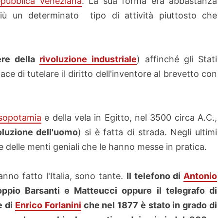
pubblica Veneziana
. La sua forma era abbastanza
più un determinato tipo di attività piuttosto che
ere della
rivoluzione industriale
) affinché gli Stati
e di tutelare il diritto dell'inventore al brevetto con
sopotamia
e della vela in Egitto, nel 3500 circa A.C.,
oluzione dell'uomo
)
si è fatta di strada. Negli ultimi
 e delle menti geniali che le hanno messe in pratica.
nno fatto l'Italia, sono tante.
Il telefono di
Antonio
oppio Barsanti e Matteucci
oppure il telegrafo di
e di
Enrico Forlanini
che nel 1877 è stato in grado di