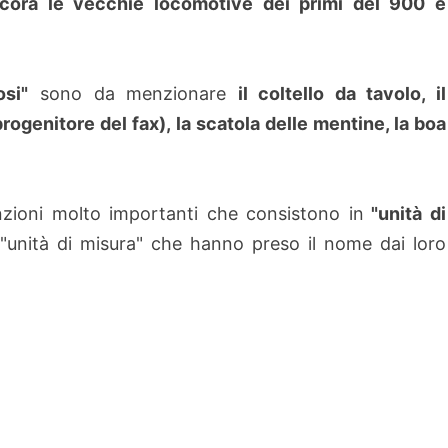
ancora le vecchie locomotive dei primi del 900 e
osi"
sono da menzionare
il coltello da tavolo, il
progenitore del fax), la scatola delle mentine, la boa
nzioni molto importanti che consistono in
"unità di
 "unità di misura" che hanno preso il nome dai loro