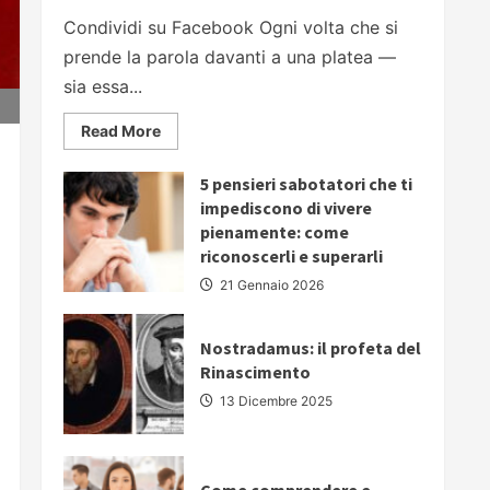
Condividi su Facebook Ogni volta che si
prende la parola davanti a una platea —
sia essa...
Read
Read More
more
about
PARLARE
5 pensieri sabotatori che ti
IN
PUBBLICO:
impediscono di vivere
5
pienamente: come
strategie
fondamentali
riconoscerli e superarli
per
comunicare
21 Gennaio 2026
con
autorevolezza
e
convincere
Nostradamus: il profeta del
il
Rinascimento
proprio
pubblico
13 Dicembre 2025