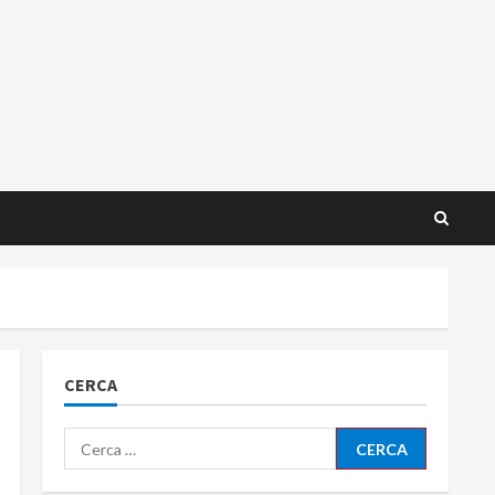
CERCA
Ricerca
per: