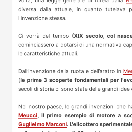
volta, una legge generale di tutela dalla
Re
diversa dalla attuale, in quanto tutelava 
l'invenzione stessa.
Ci vorrà del tempo
(XIX secolo, col nasc
cominciassero a dotarsi di una normativa capac
le
caratteristiche attuali.
Dall’invenzione della ruota e dell’aratro in
Me
(
le prime 3 scoperte fondamentali per l'ev
secoli di storia ci sono state delle grandi idee
Nel nostro paese, le grandi invenzioni che ha
Meucci
, il primo esempio di motore a sc
Guglielmo Marconi
. L'elicottero sperimental