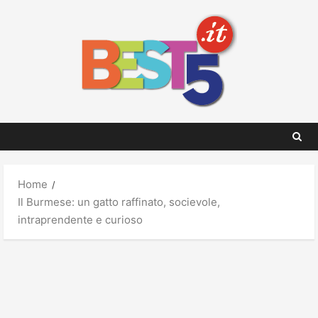
Skip
to
content
Home
Il Burmese: un gatto raffinato, socievole,
intraprendente e curioso