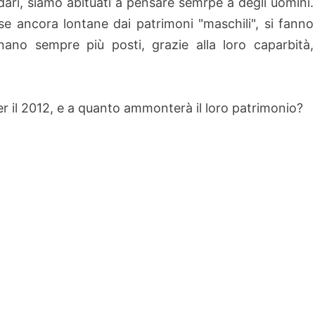
rdari, siamo abituati a pensare semrpe a degli uomini.
se ancora lontane dai patrimoni "maschili", si fanno
no sempre più posti, grazie alla loro caparbità,
r il 2012, e a quanto ammonterà il loro patrimonio?