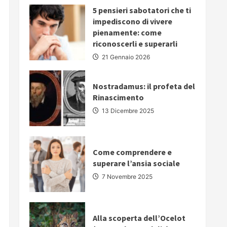
PARLARE
5 pensieri sabotatori che ti
IN
PUBBLICO:
impediscono di vivere
5
pienamente: come
strategie
fondamentali
riconoscerli e superarli
per
comunicare
21 Gennaio 2026
con
autorevolezza
e
convincere
Nostradamus: il profeta del
il
Rinascimento
proprio
pubblico
13 Dicembre 2025
Come comprendere e
superare l’ansia sociale
7 Novembre 2025
Alla scoperta dell’Ocelot