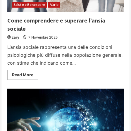
Salute e Benessere
Varie
Come comprendere e superare l’ansia
sociale
zary
7 Novembre 2025
L’ansia sociale rappresenta una delle condizioni
psicologiche più diffuse nella popolazione generale,
con stime che indicano come...
Read
Read More
more
about
Come
comprendere
e
superare
l’ansia
sociale