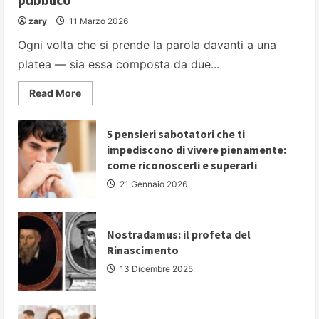
zary
11 Marzo 2026
Ogni volta che si prende la parola davanti a una
platea — sia essa composta da due...
Read
Read More
more
about
PARLARE
IN
5 pensieri sabotatori che ti
PUBBLICO:
impediscono di vivere pienamente:
5
strategie
come riconoscerli e superarli
fondamentali
per
21 Gennaio 2026
comunicare
con
autorevolezza
e
convincere
Nostradamus: il profeta del
il
Rinascimento
proprio
pubblico
13 Dicembre 2025