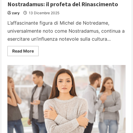
Nostradamus: il profeta del Rinascimento
zary
13 Dicembre 2025
L’affascinante figura di Michel de Notredame,
universalmente noto come Nostradamus, continua a
esercitare un’influenza notevole sulla cultura...
Read
Read More
more
about
Nostradamus:
il
profeta
del
Rinascimento