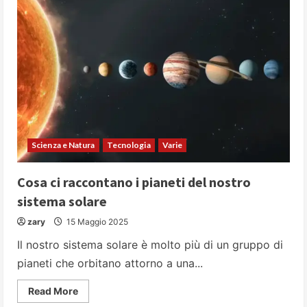
devi
sapere
sulla
frutta
Scienza e Natura
Tecnologia
Varie
Cosa ci raccontano i pianeti del nostro
sistema solare
zary
15 Maggio 2025
Il nostro sistema solare è molto più di un gruppo di
pianeti che orbitano attorno a una...
Read
Read More
more