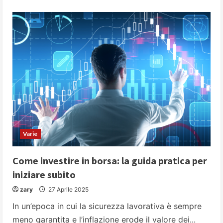
about
Cosa
ci
raccontano
i
pianeti
del
nostro
sistema
solare
Varie
Come investire in borsa: la guida pratica per
iniziare subito
zary
27 Aprile 2025
In un’epoca in cui la sicurezza lavorativa è sempre
meno garantita e l’inflazione erode il valore dei...