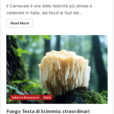
Il Carnevale è una delle festività più attese e
celebrate in Italia, dal Nord al Sud del...
Read
Read More
more
about
A
Carnevale
ogni
scherzo
vale:
origini
e
tradizioni
della
festa
Salute e Benessere
Varie
Fungo Testa di Scimmia: straordinari