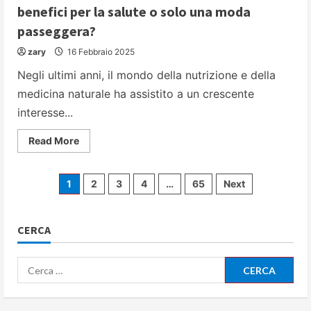
benefici per la salute o solo una moda
passeggera?
zary
16 Febbraio 2025
Negli ultimi anni, il mondo della nutrizione e della
medicina naturale ha assistito a un crescente
interesse...
Read
Read More
more
about
Fungo
Testa
Paginazione
1
2
3
4
…
65
Next
di
Scimmia:
straordinari
degli
benefici
per
CERCA
la
articoli
salute
o
Ricerca
solo
una
per:
moda
passeggera?