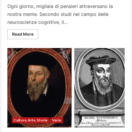
Ogni giorno, migliaia di pensieri attraversano la
nostra mente. Secondo studi nel campo delle
neuroscienze cognitive, il...
Read
Read More
more
about
5
pensieri
sabotatori
che
ti
impediscono
di
vivere
pienamente:
come
riconoscerli
e
superarli
Cultura, Arte, Storia
Varie