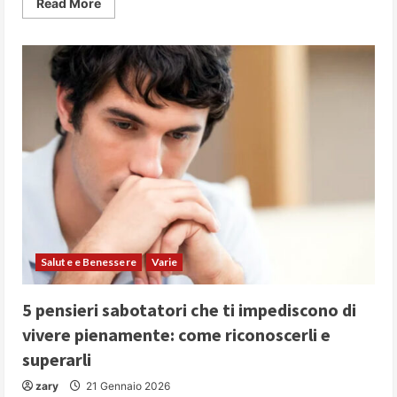
Read
Read More
more
about
PARLARE
IN
PUBBLICO:
5
strategie
fondamentali
per
comunicare
con
autorevolezza
e
convincere
il
proprio
pubblico
Salute e Benessere
Varie
5 pensieri sabotatori che ti impediscono di
vivere pienamente: come riconoscerli e
superarli
zary
21 Gennaio 2026