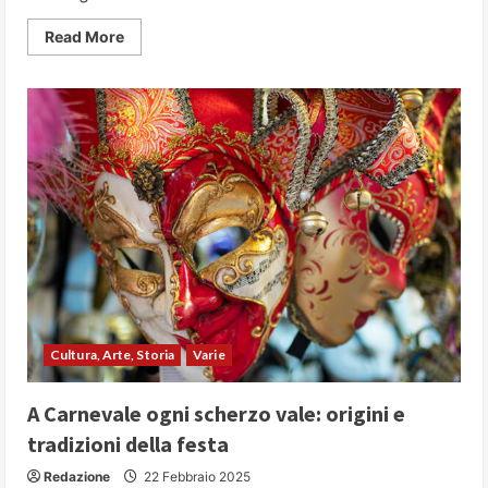
Read
Read More
more
about
Come
investire
in
borsa:
la
guida
pratica
per
iniziare
subito
Cultura, Arte, Storia
Varie
A Carnevale ogni scherzo vale: origini e
tradizioni della festa
Redazione
22 Febbraio 2025