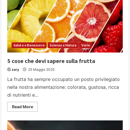
Salute e Benessere
Scienza e Natura
Varie
5 cose che devi sapere sulla frutta
zary
25 Maggio 2025
La frutta ha sempre occupato un posto privilegiato
nella nostra alimentazione: colorata, gustosa, ricca
di nutrienti e...
Read
Read More
more
about
5
cose
che