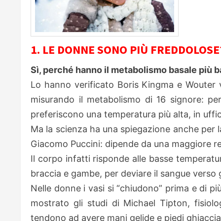
1. LE DONNE SONO PIÙ FREDDOLOSE
Sì, perché hanno il metabolismo basale piu
Lo hanno verificato Boris Kingma e Wouter va
misurando il metabolismo di 16 signore: per
preferiscono una temperatura più alta, in uffic
Ma la scienza ha una spiegazione anche per la
Giacomo Puccini: dipende da una maggiore re
Il corpo infatti risponde alle basse temperatur
braccia e gambe, per deviare il sangue verso g
Nelle donne i vasi si “chiudono” prima e di p
mostrato gli studi di Michael Tipton, fisiolo
tendono ad avere mani gelide e piedi ghiacciat