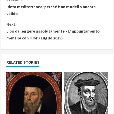
C
Dieta mediterranea: perché è un modello ancora
o
valido
n
Next:
Libri da leggere assolutamente – L’ appuntamento
t
mensile con i libri (Luglio 2015)
i
n
RELATED STORIES
u
e
R
e
a