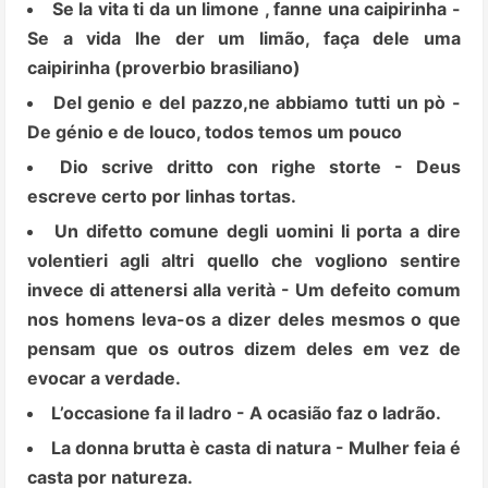
Se la vita ti da un limone , fanne una caipirinha -
Se a vida lhe der um limão, faça dele uma
caipirinha (proverbio brasiliano)
Del genio e del pazzo,ne abbiamo tutti un pò -
De génio e de louco, todos temos um pouco
Dio scrive dritto con righe storte - Deus
escreve certo por linhas tortas.
Un difetto comune degli uomini li porta a dire
volentieri agli altri quello che vogliono sentire
invece di attenersi alla verità - Um defeito comum
nos homens leva-os a
dizer deles mesmos o que
pensam que os outros dizem deles em vez de
evocar a verdade.
L’occasione fa il ladro - A ocasião faz o ladrão.
La donna brutta è casta di natura - Mulher feia é
casta por natureza.