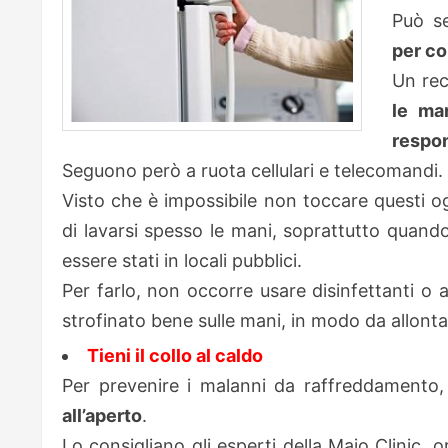
Può 
per co
Un rec
le ma
respons
Seguono però a ruota cellulari e telecomandi.
Visto che è impossibile non toccare questi ogg
di lavarsi spesso le mani, soprattutto quando
essere stati in locali pubblici.
Per farlo, non occorre usare disinfettanti o 
strofinato bene sulle mani, in modo da allontan
Tieni il collo al caldo
Per prevenire i malanni da raffreddamento,
all’aperto
.
Lo consigliano gli esperti della Majo Clinic, 