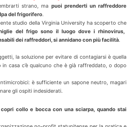
sembrarti strano, ma
puoi prenderti un raffreddore
lpa del frigorifero
.
ente studio della Virginia University ha scoperto che
niglie del frigo sono il luogo dove i
rhinovirus
,
abili dei raffreddori, si annidano con più facilità
.
etti, la soluzione per evitare di contagiarsi è quella
 in casa c’è qualcuno che è già raffreddato, o dopo
antimicrobici: è sufficiente un sapone neutro, magari
are gli ospiti indesiderati.
copri collo e bocca con una sciarpa, quando stai
organizzazione no-profit statunitense per la pratica e