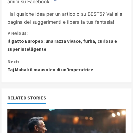
amici su Facebook
Hai qualche idea per un articolo su BEST5? Vai alla
pagina dei suggerimenti
e libera la tua fantasia!
C
Previous:
Il gatto Europeo: una razza vivace, furba, curiosa e
o
super intelligente
n
Next:
Taj Mahal: il mausoleo di un’imperatrice
t
i
n
RELATED STORIES
u
e