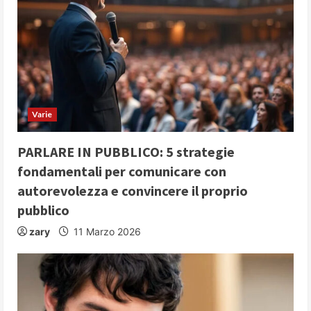
R
e
a
d
i
Varie
n
PARLARE IN PUBBLICO: 5 strategie
fondamentali per comunicare con
g
autorevolezza e convincere il proprio
pubblico
zary
11 Marzo 2026