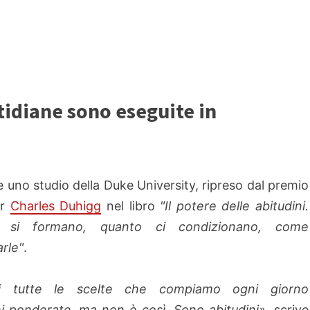
otidiane sono eseguite in
e uno studio della Duke University, ripreso dal premio
er
Charles Duhigg
nel libro
"Il potere delle abitudini.
si formano, quanto ci condizionano, come
rle"
.
i tutte le scelte che compiamo ogni giorno
i ponderate, ma non è così. Sono abitudini»
, scrive