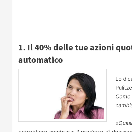
1. Il 40% delle tue azioni qu
automatico
Lo dic
Pulitz
Come 
cambia
«Quas
potrebbero sembrarci il prodotto di decision