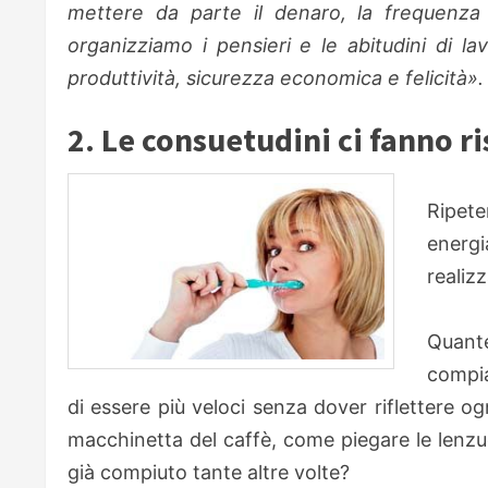
mettere da parte il denaro, la frequenza c
organizziamo i pensieri e le abitudini di l
produttività, sicurezza economica e felicità».
2. Le consuetudini ci fanno r
Ripete
energ
realizz
Quante
compia
di essere più veloci senza dover riflettere 
macchinetta del caffè, come piegare le lenzuo
già compiuto tante altre volte?