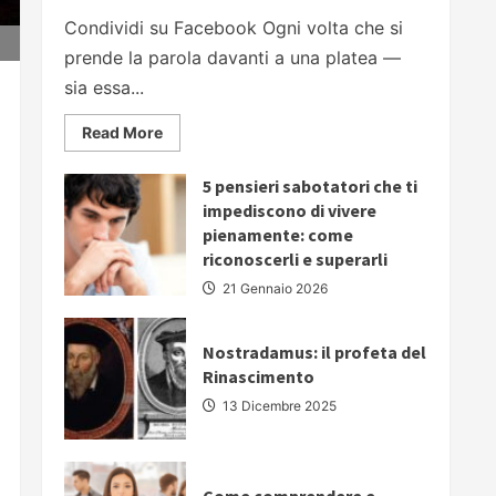
Condividi su Facebook Ogni volta che si
prende la parola davanti a una platea —
sia essa...
Read
Read More
more
about
PARLARE
5 pensieri sabotatori che ti
IN
PUBBLICO:
impediscono di vivere
5
pienamente: come
strategie
fondamentali
riconoscerli e superarli
per
comunicare
21 Gennaio 2026
con
autorevolezza
e
convincere
Nostradamus: il profeta del
il
Rinascimento
proprio
pubblico
13 Dicembre 2025