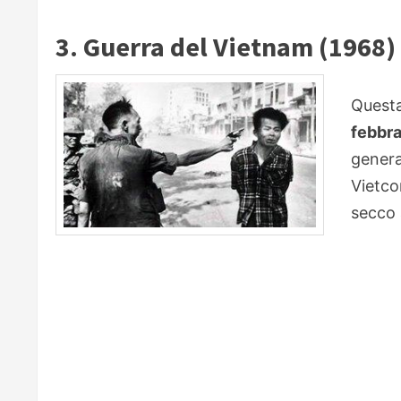
3. Guerra del Vietnam (1968)
Questa
febbr
gener
Vietc
secco a