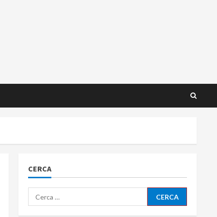
CERCA
Ricerca
per: