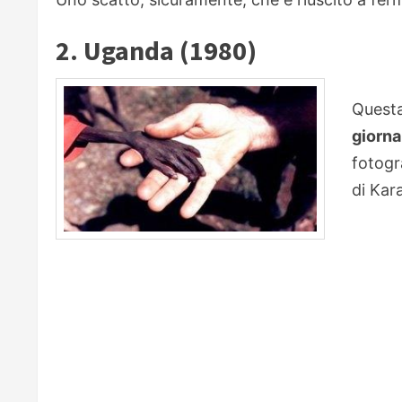
2. Uganda (1980)
Quest
giorn
fotogr
di Kar