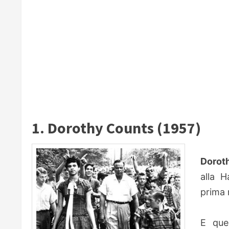
1. Dorothy Counts (1957)
Dorot
alla H
prima n
E que