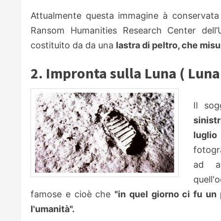
Attualmente questa immagine à conservata
Ransom Humanities Research Center dell’Un
costituito da da una
lastra di peltro, che mis
2. Impronta sulla Luna ( Luna
Il so
sinist
luglio
fotogr
ad av
quell'
famose e cioè che
"in quel giorno ci fu u
l'umanità".