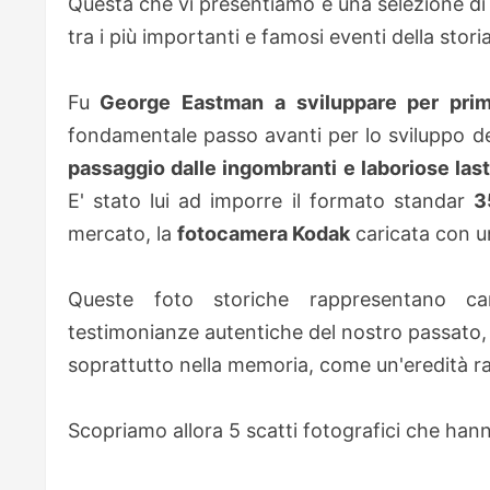
Questa che vi presentiamo è una selezione d
tra i più importanti e famosi eventi della sto
Fu
George Eastman
a sviluppare per prim
fondamentale passo avanti per lo sviluppo dell
passaggio dalle ingombranti e laboriose lastr
E' stato lui ad imporre il formato standar
3
mercato, la
fotocamera Kodak
caricata con 
Queste foto storiche rappresentano cam
testimonianze autentiche del nostro passato,
soprattutto nella memoria, come un'eredità rar
Scopriamo allora 5 scatti fotografici che hanno