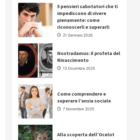
PARLARE
5 pensieri sabotatori che ti
IN
PUBBLICO:
impediscono di vivere
5
pienamente: come
strategie
fondamentali
riconoscerli e superarli
per
comunicare
21 Gennaio 2026
con
autorevolezza
e
convincere
Nostradamus: il profeta del
il
Rinascimento
proprio
pubblico
13 Dicembre 2025
Come comprendere e
superare l’ansia sociale
7 Novembre 2025
Alla scoperta dell’Ocelot