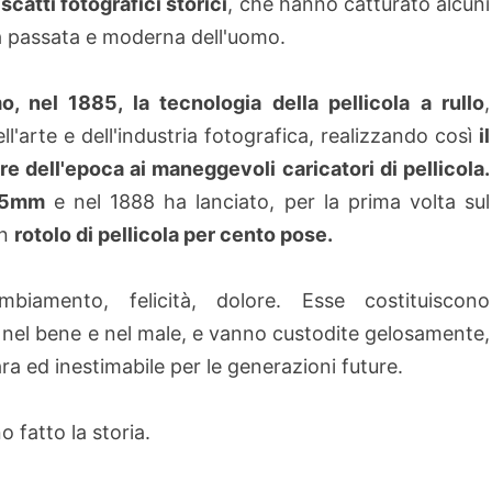
i
scatti fotografici storici
, che hanno catturato alcuni
ria passata e moderna dell'uomo.
o, nel 1885, la tecnologia della pellicola a rullo
,
'arte e dell'industria fotografica,
realizzando così
il
e dell'epoca ai maneggevoli caricatori di pellicola.
5mm
e nel 1888 ha lanciato, per la prima volta sul
un
rotolo di pellicola per cento pose.
biamento, felicità, dolore. Esse costituiscono
 nel bene e nel male, e vanno custodite gelosamente,
a ed inestimabile per le generazioni future.
 fatto la storia.