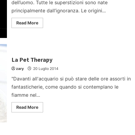
dell’uomo. Tutte le superstizioni sono nate
principalmente dall’ignoranza. Le origini...
Read
Read More
more
about
5
superstizioni
italiane
La Pet Therapy
zary
20 Luglio 2014
"Davanti all'acquario si può stare delle ore assorti in
fantasticherie, come quando si contemplano le
fiamme nel...
Read
Read More
more
about
La
Pet
Therapy