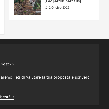
(Leopardus pardalis)
2 Ottobre 2025
 best5 ?
remo lieti di valutare la tua proposta e scriverci
best5.it