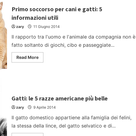
Primo soccorso per cani e gatti: 5
informazioni utili
zary
11 Giugno 2014
Il rapporto tra l'uomo e l'animale da compagnia non è
fatto soltanto di giochi, cibo e passeggiate...
Read
Read More
more
about
Primo
soccorso
per
cani
e
gatti:
5
Gatti: le 5 razze americane più belle
informazioni
utili
zary
9 Aprile 2014
Il gatto domestico appartiene alla famiglia dei felini,
la stessa della lince, del gatto selvatico e di...