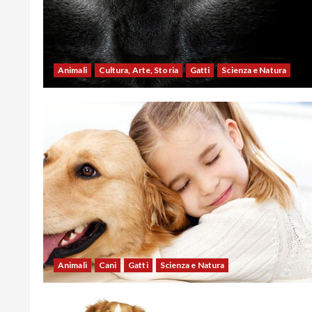
Animali
Cultura, Arte, Storia
Gatti
Scienza e Natura
Animali
Cani
Gatti
Scienza e Natura