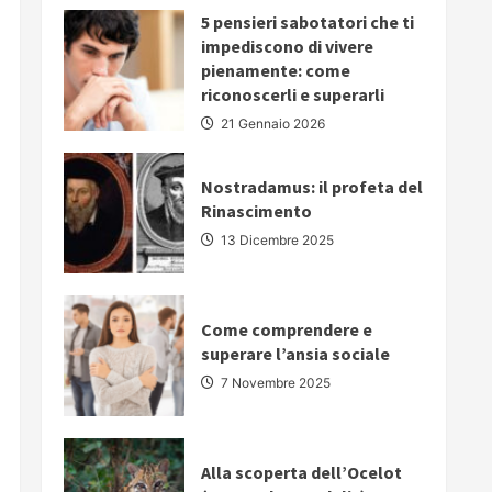
PARLARE
5 pensieri sabotatori che ti
IN
PUBBLICO:
impediscono di vivere
5
pienamente: come
strategie
fondamentali
riconoscerli e superarli
per
comunicare
21 Gennaio 2026
con
autorevolezza
e
convincere
Nostradamus: il profeta del
il
Rinascimento
proprio
pubblico
13 Dicembre 2025
Come comprendere e
superare l’ansia sociale
7 Novembre 2025
Alla scoperta dell’Ocelot