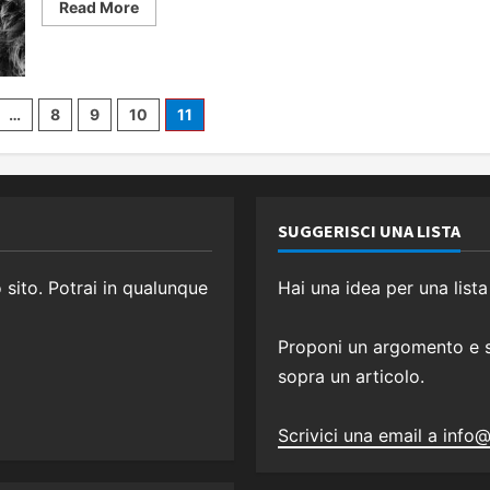
Read
Read More
more
about
Gatti:
le
5
razze
one
americane
…
8
9
10
11
più
belle
SUGGERISCI UNA LISTA
o sito. Potrai in qualunque
Hai una idea per una lista
Proponi un argomento e sa
sopra un articolo.
Scrivici una email a info@