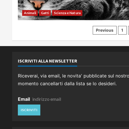
Animali
Gatti
Scienza e Natura
Paginazi
Previous
1
degli
articoli
ISCRIVITI ALLA NEWSLETTER
Riceverai, via email, le novita' pubblicate sul nostr
momento cancellarti dalla lista se lo desideri.
Email