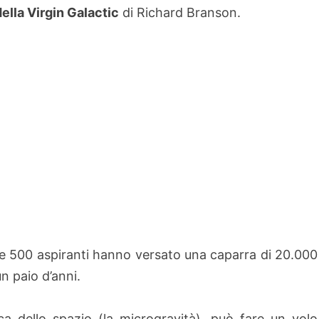
ella Virgin Galactic
di Richard Branson.
oltre 500 aspiranti hanno versato una caparra di 20.000
un paio d’anni.
a dello spazio (la microgravità), può fare un volo