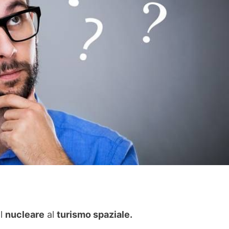
l
nucleare
al
turismo spaziale.