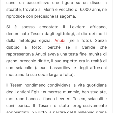
cane: un bassorilievo che figura su un disco in
steatite, trovato a Menfi e vecchio di 6.000 anni, ne
riproduce con precisione la sagoma.
Si è spesso accostato il Levriero africano,
denominato Tesem dagli egittologi, al dio dei morti
della mitologia egizia,
Anubi
(nella foto). Senza
dubbio a torto, perché se il Canide che
rappresentava Anubi aveva una testa fine, munita di
grandi orecchie diritte, il suo aspetto era in realtà di
uno sciacallo (alcuni bassorilievi e degli affreschi
mostrano la sua coda larga e folta).
Il Tesem nondimeno condivideva la vita quotidiana
degli antichi Egizi: numerose mummie, ben studiate,
mostrano fianco a fianco Levrieri, Tesem, sciacalli e
cani paria... Il Tesem è stato progressivamente
soppiantato in Egitto, a partire dal II millennio prima