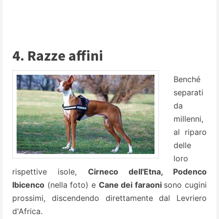
4. Razze affini
Benché
separati
da
millenni,
al riparo
delle
loro
rispettive isole,
Cirneco dell'Etna, Podenco
Ibicenco
(nella foto) e
Cane dei faraoni
sono cugini
prossimi, discendendo direttamente dal Levriero
d'Africa.