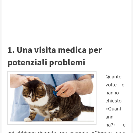
1. Una visita medica per
potenziali problemi
Quante
volte ci
hanno
chiesto
«Quanti
anni
ha?» e
noi abbiamo risposto, per esempio, «Cinque», solo