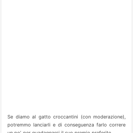
Se diamo al gatto croccantini (con moderazione),
potremmo lanciarli e di conseguenza farlo correre
un po’, per guadagnarsi il suo premio preferito.