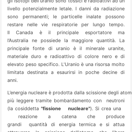
gli isotopi dell'uranio sono tossici e radioattivi ad un
livello potenzialmente letale. I danni da radiazione
sono permanenti; le particelle inalate possono
restare nelle vie respiratorie per lungo tempo.
Il Canada è il principale esportatore ma
l’Australia ne possiede la maggiore quantità.
La
principale fonte di uranio è il minerale
uranite,
materiale duro e radioattivo di colore nero e di
elevato peso specifico. L'Uranio è una risorsa molto
limitata
destinata a esaurirsi in poche decine di
anni.
L’energia
nucleare
è
prodotta
dalla
scissione
degli
atom
più
leggere
tramite
bombardamento
con
neutroni
(la cosiddetta
"fissione nucleare"
). Si crea
una
reazione a catena che produce
grandi quantità di energia termica e si attua