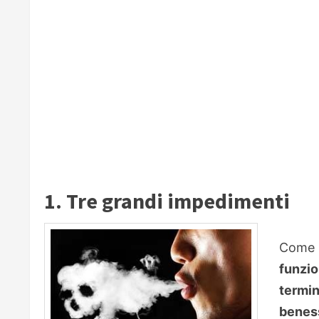
1. Tre grandi impedimenti
Come 
funzio
termi
beness