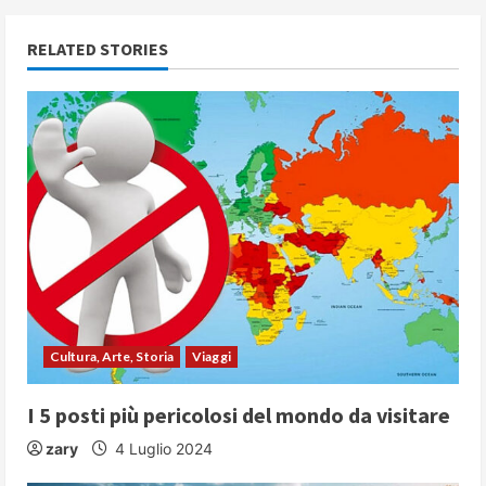
i
RELATED STORIES
n
u
e
R
e
a
d
Cultura, Arte, Storia
Viaggi
i
I 5 posti più pericolosi del mondo da visitare
n
zary
4 Luglio 2024