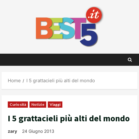
Skip
to
content
Home
I 5 grattacieli più alti del mondo
Curiosità
Notizie
Viaggi
I 5 grattacieli più alti del mondo
zary
24 Giugno 2013