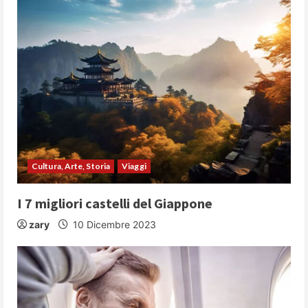
g
Cultura, Arte, Storia
Viaggi
I 7 migliori castelli del Giappone
zary
10 Dicembre 2023