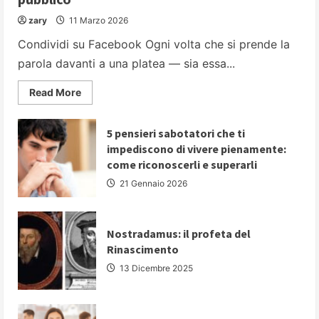
zary
11 Marzo 2026
Condividi su Facebook Ogni volta che si prende la
parola davanti a una platea — sia essa...
Read
Read More
more
about
PARLARE
IN
5 pensieri sabotatori che ti
PUBBLICO:
impediscono di vivere pienamente:
5
strategie
come riconoscerli e superarli
fondamentali
per
21 Gennaio 2026
comunicare
con
autorevolezza
e
convincere
Nostradamus: il profeta del
il
Rinascimento
proprio
pubblico
13 Dicembre 2025