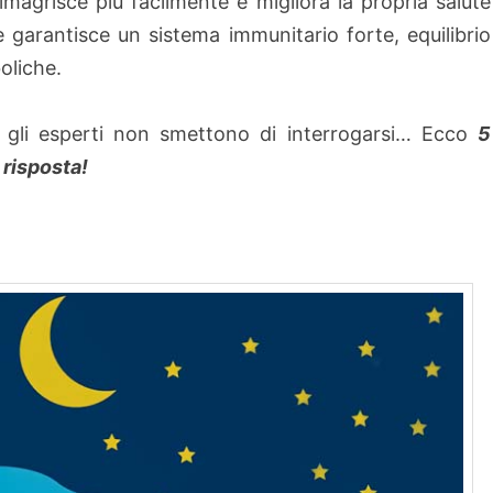
grisce più facilmente e migliora la propria salute
e garantisce un sistema immunitario forte, equilibrio
oliche.
i gli esperti non smettono di interrogarsi… Ecco
5
risposta!