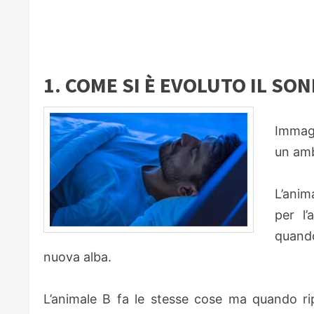
1. COME SI È EVOLUTO IL SO
Immagi
un amb
L’anim
per l’
quando
nuova alba.
L’animale B fa le stesse cose ma quando r