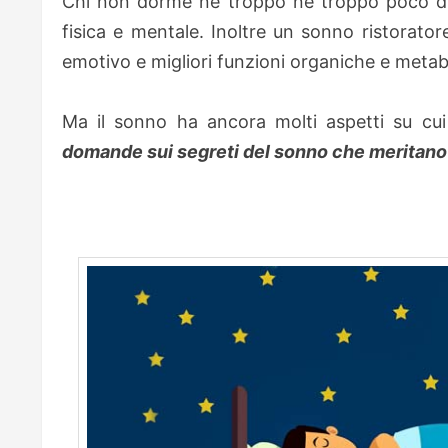
Chi non dorme né troppo né troppo poco dima
fisica e mentale. Inoltre un sonno ristorator
emotivo e migliori funzioni organiche e metab
Ma il sonno ha ancora molti aspetti su cu
domande sui segreti del sonno che meritano 