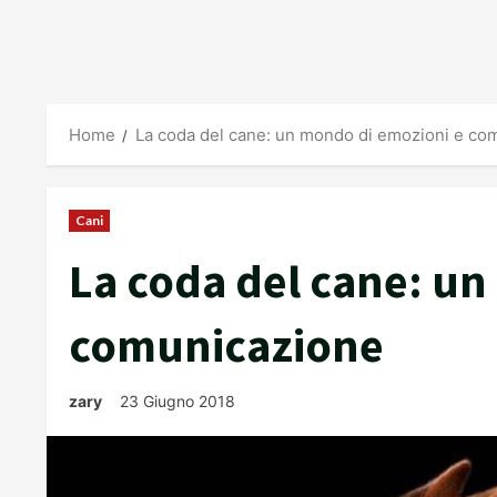
Home
La coda del cane: un mondo di emozioni e co
Cani
La coda del cane: u
comunicazione
zary
23 Giugno 2018