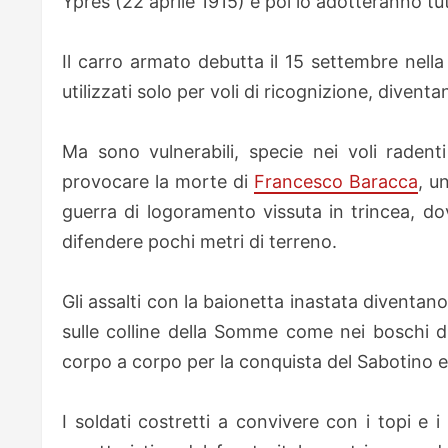
Ypres (22 aprile 1915) e poi lo adotteranno tutti 
Il carro armato debutta il 15 settembre nella
utilizzati solo per voli di ricognizione, diven
Ma sono vulnerabili, specie nei voli radenti 
provocare la morte di
Francesco Baracca
, u
guerra di logoramento vissuta in trincea, dov
difendere pochi metri di terreno.
Gli assalti con la baionetta inastata diventa
sulle colline della Somme come nei boschi d
corpo a corpo per la conquista del Sabotino e
I soldati costretti a convivere con i topi e 