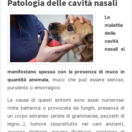
Patologia delle cavità nasali
Le
malattie
delle
cavità
nasali si
manifestano spesso con la presenza di muco in
quantità anomala
, muco che può essere sieroso,
purulento o emorragico.
Le cause di questi sintomi sono assai numerose:
rinite batterica o provocata da funghi, presenza di
un corpo estraneo (ariste di graminacee, pezzetti di
legno...), tumore (soprattutto nei cani anziani),
ascesso dentario, trauma (frattura), esistenza di