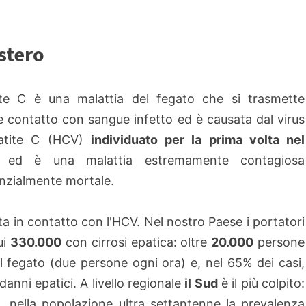
istero
ite C è una malattia del fegato che si trasmette
e contatto con sangue infetto ed è causata dal virus
epatite C (HCV)
individuato per la prima volta nel
 ed è una malattia estremamente contagiosa
nzialmente mortale.
a in contatto con l'HCV. Nel nostro Paese i portatori
ui
330.000
con cirrosi epatica: oltre
20.000
persone
 fegato (due persone ogni ora) e, nel 65% dei casi,
danni epatici. A livello regionale
il Sud
è il più colpito:
, nella popolazione ultra settantenne la prevalenza