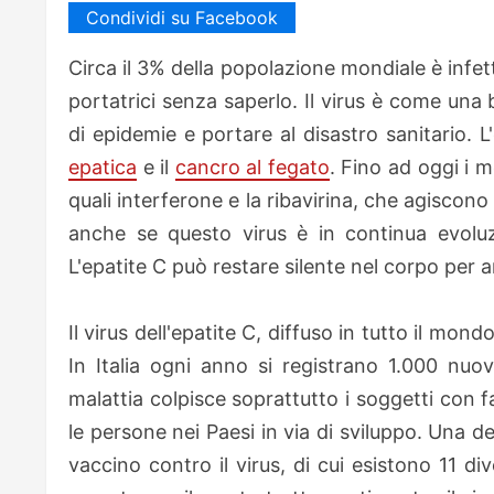
Condividi su Facebook
Circa il 3% della popolazione mondiale è infett
portatrici senza saperlo. Il virus è come una
di epidemie e portare al disastro sanitario. 
epatica
e il
cancro al fegato
. Fino ad oggi i m
quali interferone e la ribavirina, che agiscono
anche se questo virus è in continua evol
L'epatite C può restare silente nel corpo per 
Il virus dell'epatite C, diffuso in tutto il mon
In Italia ogni anno si registrano 1.000 nuov
malattia colpisce soprattutto i soggetti con fat
le persone nei Paesi in via di sviluppo. Una de
vaccino contro il virus, di cui esistono 11 di