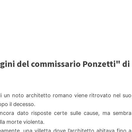
agini del commissario Ponzetti" di
di un noto architetto romano viene ritrovato nel suo
opo il decesso.
ancora dato risposte certe sulle cause, ma sembra
lla morte violenta.
ente, una villetta dove l’architetto abitava fino a