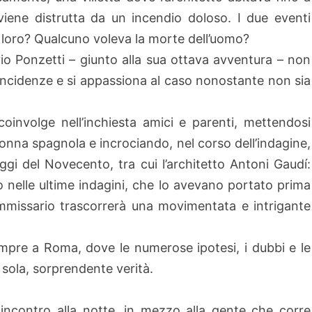
ene distrutta da un incendio doloso. I due eventi
a loro? Qualcuno voleva la morte dell’uomo?
io Ponzetti – giunto alla sua ottava avventura – non
incidenze e si appassiona al caso nonostante non sia
coinvolge nell’inchiesta amici e parenti, mettendosi
donna spagnola e incrociando, nel corso dell’indagine,
ggi del Novecento, tra cui l’architetto Antoni Gaudí:
 nelle ultime indagini, che lo avevano portato prima
 commissario trascorrerà una movimentata e intrigante
mpre a Roma, dove le numerose ipotesi, i dubbi e le
sola, sorprendente verità.
incontro alla notte, in mezzo alla gente che corre