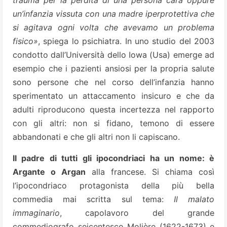
trauma per la perdita di una persona cara oppure
un’infanzia vissuta con una madre iperprotettiva che
si agitava ogni volta che avevamo un problema
fisico»
, spiega lo psichiatra. In uno studio del 2003
condotto dall’Università dello Iowa (Usa) emerge ad
esempio che i pazienti ansiosi per la propria salute
sono persone che nel corso dell’infanzia hanno
sperimentato un attaccamento insicuro e che da
adulti riproducono questa incertezza nel rapporto
con gli altri: non si fidano, temono di essere
abbandonati e che gli altri non li capiscano.
Il padre di tutti gli ipocondriaci ha un nome: è
Argante o Argan
alla francese. Si chiama così
l’ipocondriaco protagonista della più bella
commedia mai scritta sul tema:
Il malato
immaginario
, capolavoro del grande
commediografo seicentesco Molière (1622-1673) e