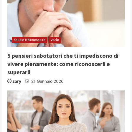
e
a
d
i
Salute e Benessere
Varie
n
5 pensieri sabotatori che ti impediscono di
vivere pienamente: come riconoscerli e
g
superarli
zary
21 Gennaio 2026