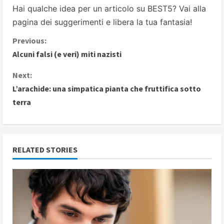
Hai qualche idea per un articolo su BEST5? Vai alla
pagina dei suggerimenti
e libera la tua fantasia!
C
Previous:
Alcuni falsi (e veri) miti nazisti
o
Next:
n
L’arachide: una simpatica pianta che fruttifica sotto
terra
t
i
n
RELATED STORIES
u
e
R