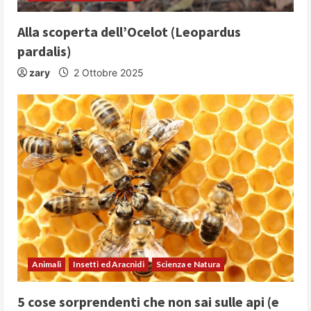
i
n
Alla scoperta dell’Ocelot (Leopardus
pardalis)
g
zary
2 Ottobre 2025
Animali
Insetti ed Aracnidi
Scienza e Natura
5 cose sorprendenti che non sai sulle api (e