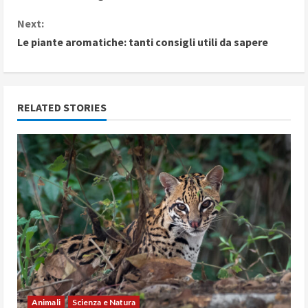
n
Next:
Le piante aromatiche: tanti consigli utili da sapere
t
i
n
RELATED STORIES
u
e
R
e
a
d
Animali
Scienza e Natura