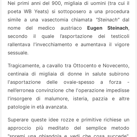
Nei primi anni del 900, migliaia di uomini (tra cui il
poeta WB Yeats) si sottoposero a una procedura
simile a una vasectomia chiamata
"Steinach"
dal
nome del medico austriaco
Eugen Steinach
,
secondo il quale l’asportazione dei testicoli
rallentava l'invecchiamento e aumentava il vigore
sessuale.
Tragicamente, a cavallo tra Ottocento e Novecento,
centinaia di migliaia di donne in salute subirono
l'asportazione delle ovaie-spesso a forza -
nell’erronea convinzione che l'operazione impedisse
l'insorgere di malumore, isteria, pazzia e altre
patologie in età avanzata.
Superare queste idee rozze e primitive richiese un
approccio più meditato del semplice metodo
"spremi una ghiandola e vedi che cosa succede".