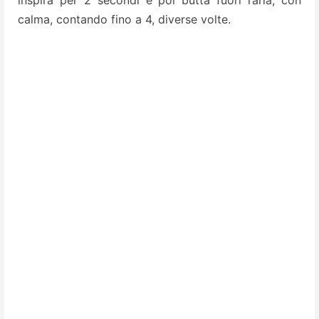
inspira per 2 secondi e poi butta fuori l’aria, con
calma, contando fino a 4, diverse volte.