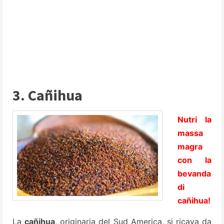
3. Cañihua
Nutri la
massa
magra
con la
bevanda
di
cañihua!
La
cañihua
, originaria del Sud America, si ricava da