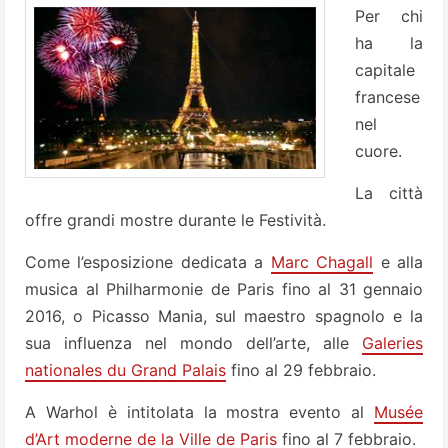
Per chi
ha la
capitale
francese
nel
cuore.
La città
offre grandi mostre durante le Festività.
Come l’esposizione dedicata a
Marc Chagall
e alla
musica al Philharmonie de Paris fino al 31 gennaio
2016, o Picasso Mania, sul maestro spagnolo e la
sua influenza nel mondo dell’arte, alle
Galeries
nationales du Grand Palais
fino al 29 febbraio.
A Warhol è intitolata la mostra evento al
Musée
d’Art moderne de la Ville de Paris
fino al 7 febbraio.