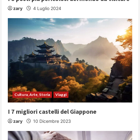
g
zary
4 Luglio 2024
Cultura, Arte, Storia
Viaggi
I 7 migliori castelli del Giappone
zary
10 Dicembre 2023