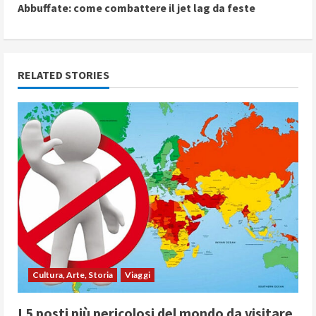
Abbuffate: come combattere il jet lag da feste
t
i
n
RELATED STORIES
u
e
R
e
a
d
i
Cultura, Arte, Storia
Viaggi
n
I 5 posti più pericolosi del mondo da visitare