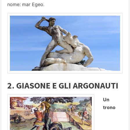
nome: mar Egeo.
2. GIASONE E GLI ARGONAUTI
Un
trono