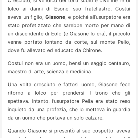
Cresciuto, si vendicò dei torti subiti e divenne re di
Iolco ai danni di Esone, suo fratellastro. Costui
aveva un figlio,
Giasone
, e poiché all’usurpatore era
stato profetizzato che sarebbe morto per mano di
un discendente di Eolo (e Giasone lo era), il piccolo
venne portato lontano da corte, sul monte Pelio,
dove fu allevato ed educato da Chirone.
Costui non era un uomo, bensì un saggio centauro,
maestro di arte, scienza e medicina.
Una volta cresciuto e fattosi uomo, Giasone fece
ritorno a Iolco per prendersi il trono che gli
spettava. Intanto, l’usurpatore Pelia era stato reso
inquieto da una profezia, che lo metteva in guardia
da un uomo che portava un solo calzare.
Quando Giasone si presentò al suo cospetto, aveva