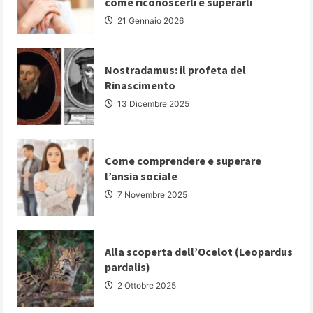
come riconoscerli e superarli
fondamentali
per
21 Gennaio 2026
comunicare
con
autorevolezza
e
convincere
Nostradamus: il profeta del
il
Rinascimento
proprio
pubblico
13 Dicembre 2025
Come comprendere e superare
l’ansia sociale
7 Novembre 2025
Alla scoperta dell’Ocelot (Leopardus
pardalis)
2 Ottobre 2025