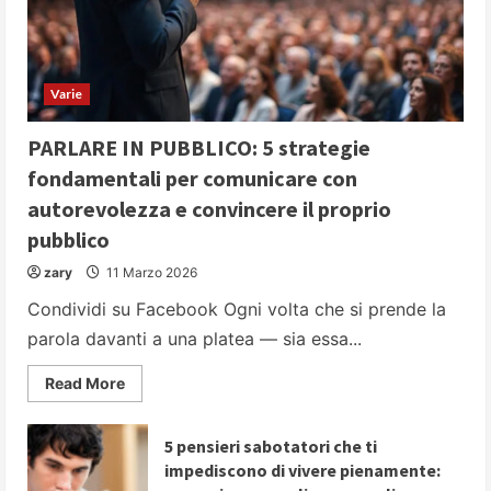
Varie
PARLARE IN PUBBLICO: 5 strategie
fondamentali per comunicare con
autorevolezza e convincere il proprio
pubblico
zary
11 Marzo 2026
Condividi su Facebook Ogni volta che si prende la
parola davanti a una platea — sia essa...
Read
Read More
more
about
PARLARE
IN
5 pensieri sabotatori che ti
PUBBLICO:
impediscono di vivere pienamente:
5
strategie