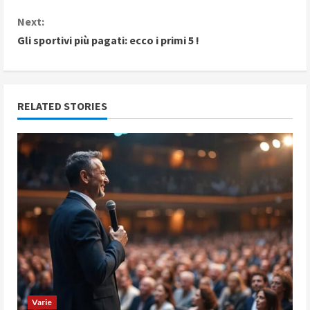
o
Next:
n
Gli sportivi più pagati: ecco i primi 5 !
t
i
RELATED STORIES
n
u
e
R
e
a
d
Varie