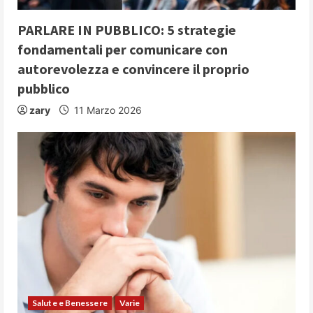
i
PARLARE IN PUBBLICO: 5 strategie
n
fondamentali per comunicare con
autorevolezza e convincere il proprio
g
pubblico
zary
11 Marzo 2026
Salute e Benessere
Varie