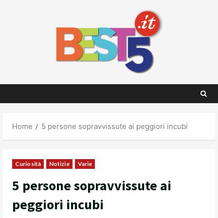
Skip
to
content
Home
5 persone sopravvissute ai peggiori incubi
Curiosità
Notizie
Varie
5 persone sopravvissute ai
peggiori incubi