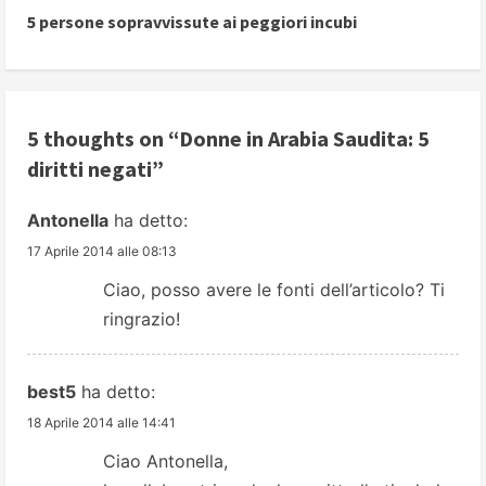
n
5 persone sopravvissute ai peggiori incubi
t
i
5 thoughts on “
Donne in Arabia Saudita: 5
n
diritti negati
”
u
Antonella
ha detto:
e
17 Aprile 2014 alle 08:13
R
Ciao, posso avere le fonti dell’articolo? Ti
ringrazio!
e
a
best5
ha detto:
d
18 Aprile 2014 alle 14:41
Ciao Antonella,
i