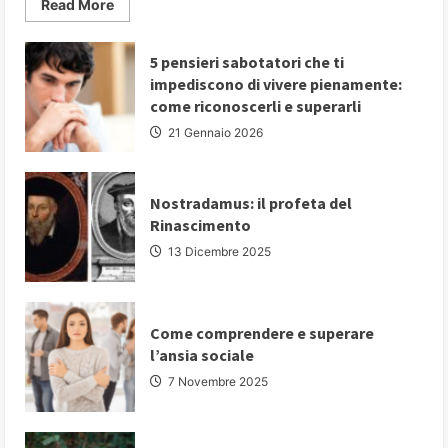
Read
Read More
more
about
PARLARE
IN
5 pensieri sabotatori che ti
PUBBLICO:
impediscono di vivere pienamente:
5
strategie
come riconoscerli e superarli
fondamentali
per
21 Gennaio 2026
comunicare
con
autorevolezza
e
convincere
Nostradamus: il profeta del
il
Rinascimento
proprio
pubblico
13 Dicembre 2025
Come comprendere e superare
l’ansia sociale
7 Novembre 2025