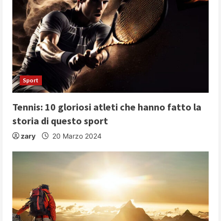
R
e
a
d
Sport
i
Tennis: 10 gloriosi atleti che hanno fatto la
n
storia di questo sport
g
zary
20 Marzo 2024