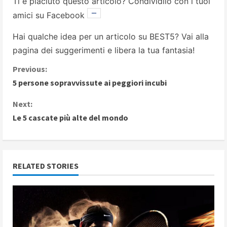
Ti è piaciuto questo articolo? Condividilo con i tuoi
amici su Facebook
Hai qualche idea per un articolo su BEST5? Vai alla
pagina dei suggerimenti
e libera la tua fantasia!
C
Previous:
5 persone sopravvissute ai peggiori incubi
o
Next:
n
Le 5 cascate più alte del mondo
t
i
RELATED STORIES
n
u
e