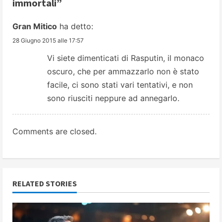
immortali
”
u
Gran Mitico
ha detto:
e
28 Giugno 2015 alle 17:57
R
Vi siete dimenticati di Rasputin, il monaco
oscuro, che per ammazzarlo non è stato
e
facile, ci sono stati vari tentativi, e non
a
sono riusciti neppure ad annegarlo.
d
Comments are closed.
i
n
g
RELATED STORIES