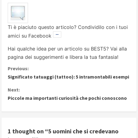
Ti è piaciuto questo articolo? Condividilo con i tuoi
amici su Facebook
Hai qualche idea per un articolo su BEST5? Vai alla
pagina dei suggerimenti
e libera la tua fantasia!
C
Previous:
Significato tatuaggi (tattoo): 5 intramontabili esempi
o
Next:
n
Piccole ma importanti curiosità che pochi conoscono
t
i
1 thought on “
5 uomini che si credevano
n