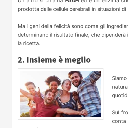
Un altro si chiama
FAAH
ed è un enzima che 
prodotta dalle cellule cerebrali in situazioni di
Ma i geni della felicità sono come gli ingredi
determinano il risultato finale, che dipenderà
la ricetta.
2. Insieme è meglio
Siamo 
natur
quotid
Sul fr
conta m