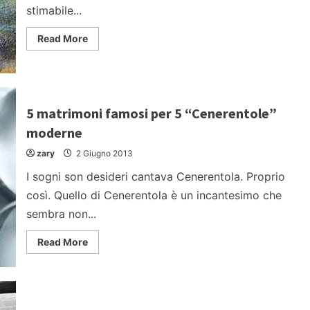
stimabile...
Read
Read More
more
about
Opere
d’arte
rubate:
5
furti
5 matrimoni famosi per 5 “Cenerentole”
celebri
moderne
zary
2 Giugno 2013
I sogni son desideri cantava Cenerentola. Proprio
così. Quello di Cenerentola è un incantesimo che
sembra non...
Read
Read More
more
about
5
matrimoni
famosi
per
5