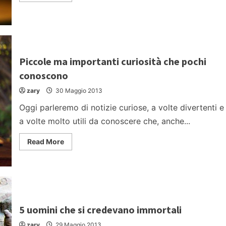
about
5
clamorosi
errori
al
cinema
Piccole ma importanti curiosità che pochi
conoscono
zary
30 Maggio 2013
Oggi parleremo di notizie curiose, a volte divertenti e
a volte molto utili da conoscere che, anche...
Read
Read More
more
about
Piccole
ma
importanti
curiosità
che
pochi
conoscono
5 uomini che si credevano immortali
zary
29 Maggio 2013