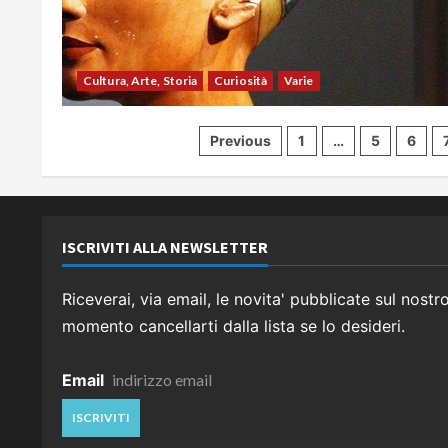
Cultura, Arte, Storia
Curiosità
Varie
Paginazione
Previous
1
…
5
6
degli
articoli
ISCRIVITI ALLA NEWSLETTER
Riceverai, via email, le novita' pubblicate sul nostr
momento cancellarti dalla lista se lo desideri.
Email