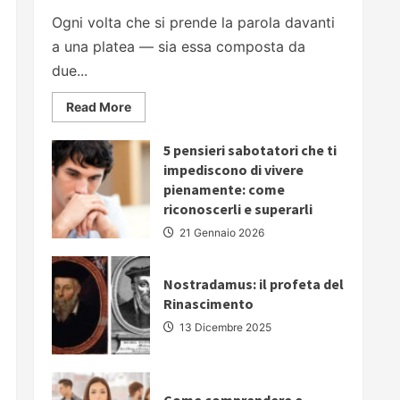
Ogni volta che si prende la parola davanti
a una platea — sia essa composta da
due...
Read
Read More
more
about
PARLARE
5 pensieri sabotatori che ti
IN
PUBBLICO:
impediscono di vivere
5
pienamente: come
strategie
fondamentali
riconoscerli e superarli
per
comunicare
21 Gennaio 2026
con
autorevolezza
e
convincere
Nostradamus: il profeta del
il
Rinascimento
proprio
pubblico
13 Dicembre 2025