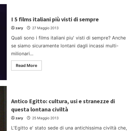
tatuaggi
(tattoo):
5
intramontabili
I 5 films italiani più visti di sempre
esempi
zary
27 Maggio 2013
Quali sono i films italiani piu' visti di sempre? Anche
se siamo sicuramente lontani dagli incassi multi-
milionari...
Read
Read More
more
about
I
5
films
italiani
più
visti
Antico Egitto: cultura, usi e stranezze di
di
sempre
questa lontana civiltà
zary
25 Maggio 2013
L'Egitto e' stato sede di una antichissima civiltà che,