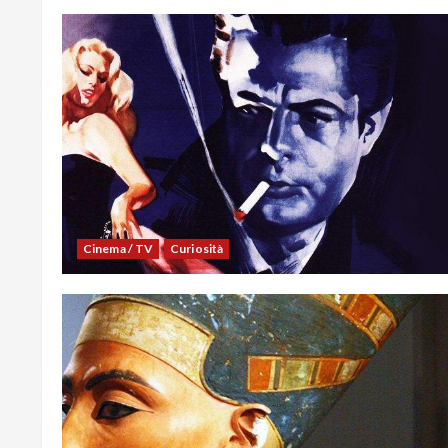
Cinema / TV
Curiosità