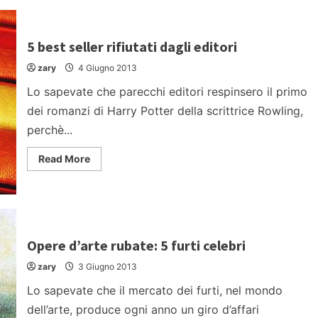
5 best seller rifiutati dagli editori
zary
4 Giugno 2013
Lo sapevate che parecchi editori respinsero il primo
dei romanzi di Harry Potter della scrittrice Rowling,
perchè...
Read
Read More
more
about
5
best
seller
rifiutati
dagli
editori
Opere d’arte rubate: 5 furti celebri
zary
3 Giugno 2013
Lo sapevate che il mercato dei furti, nel mondo
dell’arte, produce ogni anno un giro d’affari