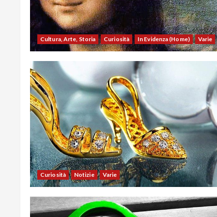
Cultura, Arte, Storia
Curiosità
In Evidenza (Home)
Varie
Curiosità
Notizie
Varie