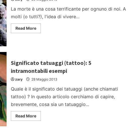
La morte è una cosa terrificante per ognuno di noi. A
molti (o tutti?), l'idea di vivere...
Read
Read More
more
about
5
uomini
che
si
credevano
immortali
Significato tatuaggi (tattoo): 5
intramontabili esempi
zary
28 Maggio 2013
Quale è il significato dei tatuaggi (anche chiamati
tattoo) ? In questo articolo cerchiamo di capire,
brevemente, cosa sia un tatuaggio...
Read
Read More
more
about
Significato