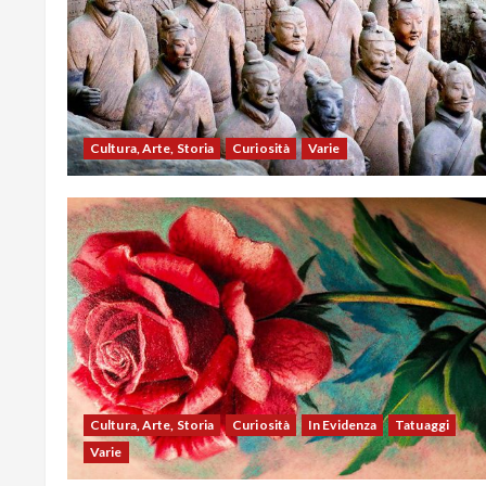
Cultura, Arte, Storia
Curiosità
Varie
Cultura, Arte, Storia
Curiosità
In Evidenza
Tatuaggi
Varie