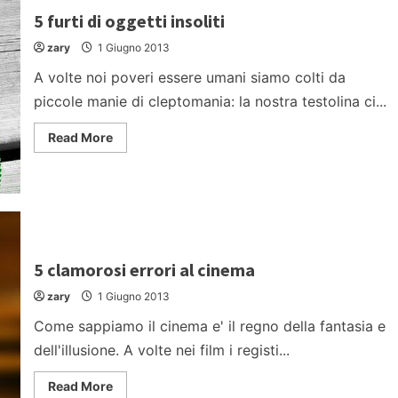
“Cenerentole”
5 furti di oggetti insoliti
moderne
zary
1 Giugno 2013
A volte noi poveri essere umani siamo colti da
piccole manie di cleptomania: la nostra testolina ci...
Read
Read More
more
about
5
furti
di
oggetti
insoliti
5 clamorosi errori al cinema
zary
1 Giugno 2013
Come sappiamo il cinema e' il regno della fantasia e
dell'illusione. A volte nei film i registi...
Read
Read More
more