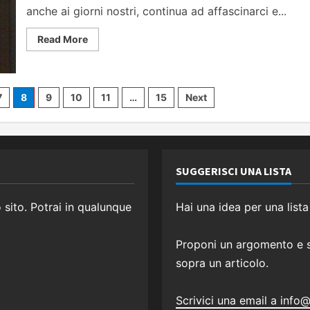
anche ai giorni nostri, continua ad affascinarci e...
Read
Read More
more
about
Antico
Egitto:
cultura,
usi
7
8
9
10
11
…
15
Next
e
stranezze
di
questa
lontana
civiltà
SUGGERISCI UNA LISTA
o sito. Potrai in qualunque
Hai una idea per una lista
Proponi un argomento e sa
sopra un articolo.
Scrivici una email a info@