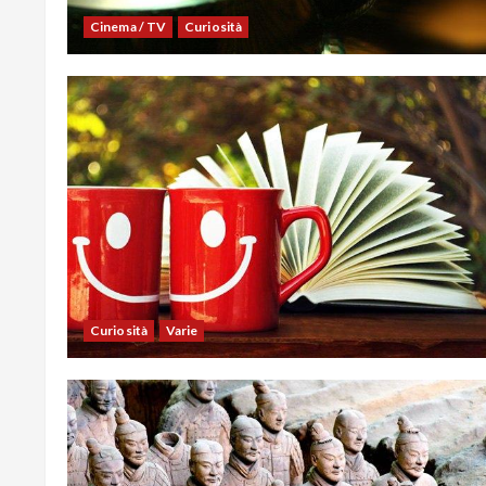
Cinema / TV
Curiosità
Curiosità
Varie