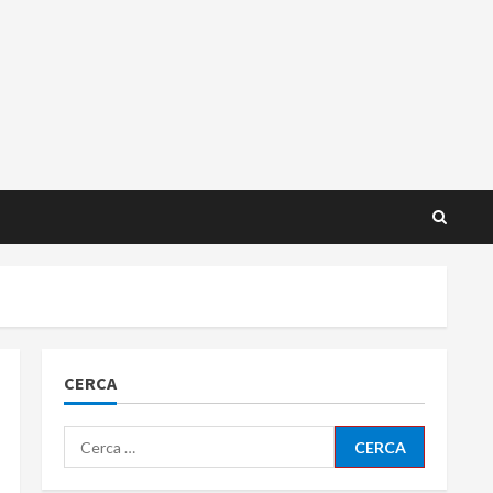
CERCA
Ricerca
per: