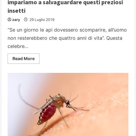
impariamo a salvaguardare questi preziosi
insetti
zary
29 Luglio 2019
“Se un giorno le api dovessero scomparire, all’uomo
non resterebbero che quattro anni di vita”. Questa
celebre...
Read
Read More
more
about
Senza
api
vivremmo
appena
4
anni:
impariamo
a
salvaguardare
questi
preziosi
insetti