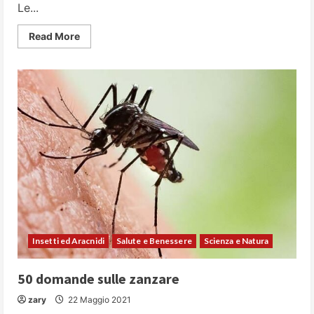
Le...
Read
Read More
more
about
Api
da
scoprire:
10
domande
su
questi
affascinanti
insetti
Insetti ed Aracnidi
Salute e Benessere
Scienza e Natura
50 domande sulle zanzare
zary
22 Maggio 2021