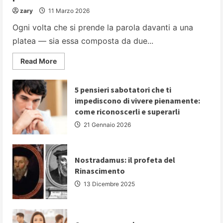
zary
11 Marzo 2026
Ogni volta che si prende la parola davanti a una
platea — sia essa composta da due...
Read
Read More
more
about
PARLARE
IN
5 pensieri sabotatori che ti
PUBBLICO:
impediscono di vivere pienamente:
5
strategie
come riconoscerli e superarli
fondamentali
per
21 Gennaio 2026
comunicare
con
autorevolezza
e
convincere
Nostradamus: il profeta del
il
Rinascimento
proprio
pubblico
13 Dicembre 2025