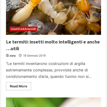
Insetti ed Aracnidi
Le termiti: insetti molto intelligenti e anche
…utili
zary
16 Gennaio 2019
“Le termiti inventarono costruzioni di argilla
estremamente complesse, provviste anche di
condizionamento d’aria, quando l’uomo non si...
Read
Read More
more
about
Le
termiti:
insetti
molto