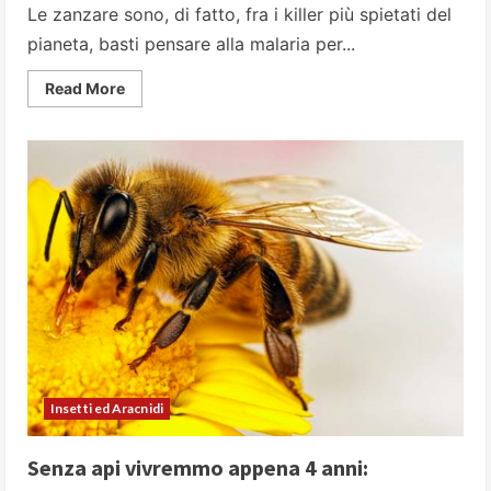
Le zanzare sono, di fatto, fra i killer più spietati del
pianeta, basti pensare alla malaria per...
Read
Read More
more
about
50
domande
sulle
zanzare
Insetti ed Aracnidi
Senza api vivremmo appena 4 anni: