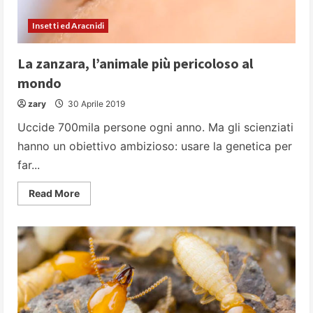
Insetti ed Aracnidi
La zanzara, l’animale più pericoloso al
mondo
zary
30 Aprile 2019
Uccide 700mila persone ogni anno. Ma gli scienziati
hanno un obiettivo ambizioso: usare la genetica per
far...
Read
Read More
more
about
La
zanzara,
l’animale
più
pericoloso
al
mondo