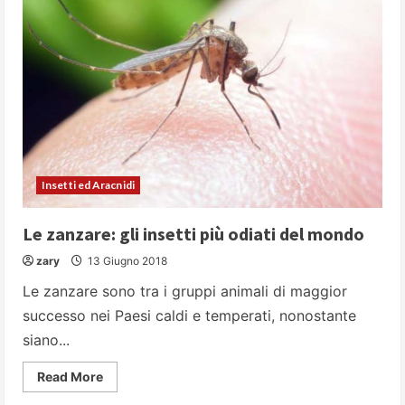
intelligenti
e
anche
…
utili
Insetti ed Aracnidi
Le zanzare: gli insetti più odiati del mondo
zary
13 Giugno 2018
Le zanzare sono tra i gruppi animali di maggior
successo nei Paesi caldi e temperati, nonostante
siano...
Read
Read More
more
about