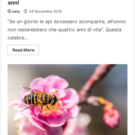
anni
zary
24 Novembre 2016
“Se un giorno le api dovessero scomparire, all’uomo
non resterebbero che quattro anni di vita”. Questa
celebre...
Read
Read More
more
about
Se
le
api
sparissero,
vivremmo
solo
quattro
anni