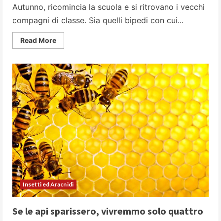
Autunno, ricomincia la scuola e si ritrovano i vecchi
compa­gni di classe. Sia quelli bipedi con cui...
Read
Read More
more
about
Pidocchi:
e
guerra
sia!
Insetti ed Aracnidi
Se le api sparissero, vivremmo solo quattro