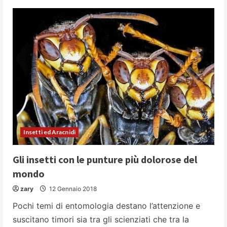
Le
zanzare:
gli
insetti
più
odiati
del
mondo
Insetti ed Aracnidi
Gli insetti con le punture più dolorose del
mondo
zary
12 Gennaio 2018
Pochi temi di entomologia destano l’attenzione e
suscitano timori sia tra gli scienziati che tra la