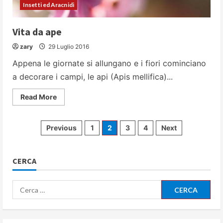
Insetti ed Aracnidi
Vita da ape
zary
29 Luglio 2016
Appena le giornate si allungano e i fiori cominciano
a decorare i campi, le api (Apis mellifica)...
Read
Read More
more
about
Vita
da
Paginazione
Previous
1
2
3
4
Next
ape
degli
CERCA
articoli
Ricerca
per: