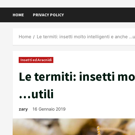
HOME
PRIVACY POLICY
Home
Le termiti: insetti molto intelligenti e anche …ut
Insetti ed Aracnidi
Le termiti: insetti mo
…utili
zary
16 Gennaio 2019