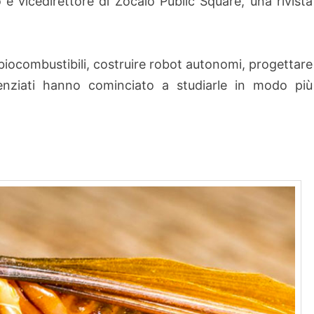
o e vicedirettore di Zocalo Public Square, una rivista
 biocombustibili, costruire robot autonomi, progettare
ienziati hanno cominciato a studiarle in modo più