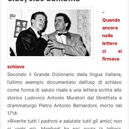
-
Quando
ancora
nelle
lettere
ci si
firmava
schiavo
Secondo il Grande Dizionario della lingua italiana,
l’ultimo esempio documentato dell’uso di schiavo
come forma di saluto risale a una lettera scritta allo
storico Ludovico Antonio Muratori dal librettista e
drammaturgo Pietro Antonio Bernardoni, morto nel
1714:
«Riverite tutti i padroni e salutate tutti gli amici; non
ci vedo più. Manfredi ha poi avuta la lettera.