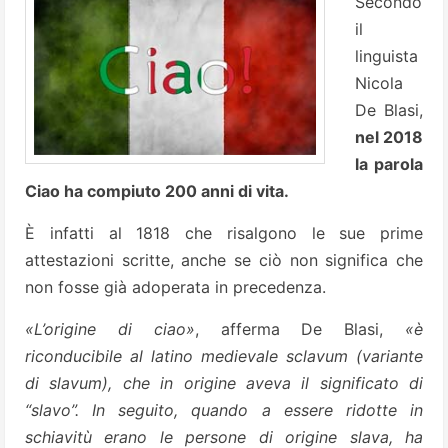
Secondo
il
linguista
Nicola
De Blasi,
nel 2018
la parola
Ciao ha compiuto 200 anni di vita.
È infatti al 1818 che risalgono le sue prime
attestazioni scritte, anche se ciò non significa che
non fosse già adoperata in precedenza.
«L’origine di ciao»
, afferma De Blasi,
«è
riconducibile al latino medievale sclavum (variante
di slavum), che in origine aveva il significato di
“slavo”. In seguito, quando a essere ridotte in
schiavitù erano le persone di origine slava, ha