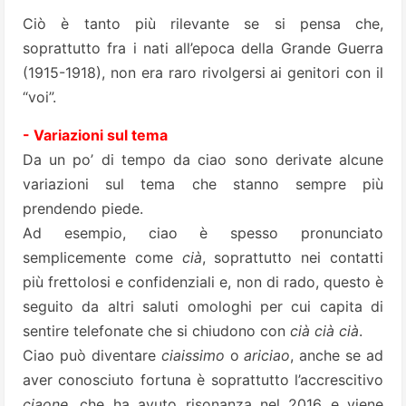
Ciò è tanto più rilevante se si pensa che,
soprattutto fra i nati all’epoca della Grande Guerra
(1915-1918), non era raro rivolgersi ai genitori con il
“voi”.
- Variazioni sul tema
Da un po’ di tempo da ciao sono derivate alcune
variazioni sul tema che stanno sempre più
prendendo piede.
Ad esempio, ciao è spesso pronunciato
semplicemente come
cià
, soprattutto nei contatti
più frettolosi e confidenziali e, non di rado, questo è
seguito da altri saluti omologhi per cui capita di
sentire telefonate che si chiudono con
cià cià cià
.
Ciao può diventare
ciaissimo
o
ariciao
, anche se ad
aver conosciuto fortuna è soprattutto l’accrescitivo
ciaone
, che ha avuto risonanza nel 2016 e viene