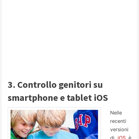
3. Controllo genitori su
smartphone e tablet iOS
Nelle
recenti
versioni
di
iOS
è