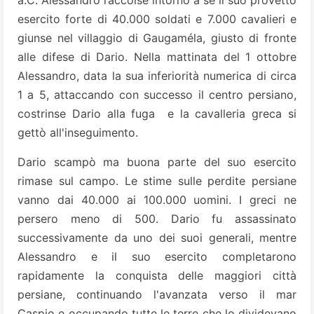
a.C. Alessandro raccolse intorno a sé il suo provetto
esercito forte di 40.000 soldati e 7.000 cavalieri e
giunse nel villaggio di Gaugaméla, giusto di fronte
alle difese di Dario. Nella mattinata del 1 ottobre
Alessandro, data la sua inferiorità numerica di circa
1 a 5, attaccando con successo il centro persiano,
costrinse Dario alla fuga e la cavalleria greca si
gettò all'inseguimento.
Dario scampò ma buona parte del suo esercito
rimase sul campo. Le stime sulle perdite persiane
vanno dai 40.000 ai 100.000 uomini. I greci ne
persero meno di 500. Dario fu assassinato
successivamente da uno dei suoi generali, mentre
Alessandro e il suo esercito completarono
rapidamente la conquista delle maggiori città
persiane, continuando l'avanzata verso il mar
Caspio e occupando tutte le terre che lo dividevano