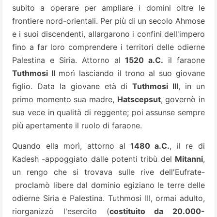
subito a operare per ampliare i domini oltre le
frontiere nord-orientali. Per più di un secolo Ahmose
e i suoi discendenti, allargarono i confini dell'impero
fino a far loro comprendere i territori delle odierne
Palestina e Siria. Attorno al
1520 a.C.
il faraone
Tuthmosi II
morì lasciando il trono al suo giovane
figlio. Data la giovane età di
Tuthmosi III
, in un
primo momento sua madre,
Hatscepsut
, governò in
sua vece in qualità di reggente; poi assunse sempre
più apertamente il ruolo di faraone.
Quando ella morì, attorno al
1480 a.C.
, il re di
Kadesh -appoggiato dalle potenti tribù del
Mitanni
,
un rengo che si trovava sulle rive dell'Eufrate-
proclamò libere dal dominio egiziano le terre delle
odierne Siria e Palestina. Tuthmosi III, ormai adulto,
riorganizzò l'esercito (
costituito da 20.000-