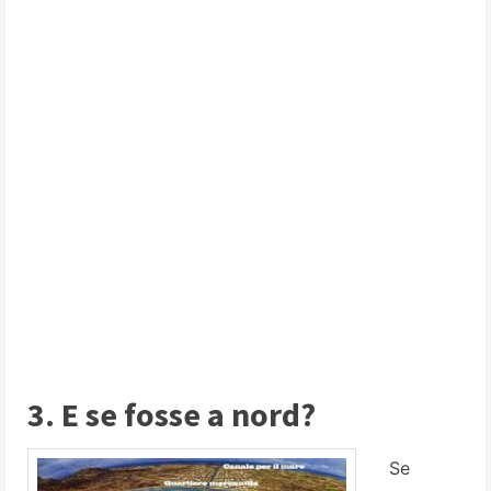
3. E se fosse a nord?
Se