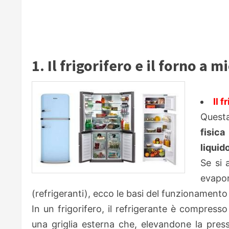
1. Il frigorifero e il forno a 
Il f
Quest
fisica
liquid
Se si 
evapo
(refrigeranti), ecco le basi del funzionamento
In un frigorifero, il refrigerante è compres
una griglia esterna che, elevandone la pressi