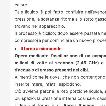
calore.
Tale liquido è poi fatto confluire nell’evap
pressione, la sostanza ritorna allo stato gasso
trovano nell’apparecchio.
Il processo è ciclico: dopo essere passata ne
compressore per cominciare un nuovo process
Il forno a microonde
Opera mediante l’oscillazione di un campo
milioni di volte al secondo (2,45 GHz) e 
d’acqua o di grasso presenti nei cibi.
Alimenti come le uova, che non contengono a
inserite intere, infatti, esplodono.
Ciò avviene perché la loro porzione liquid
più spazio: la pressione interna così sale, ca
L’idea del forno è di
Percy Spencer
, un