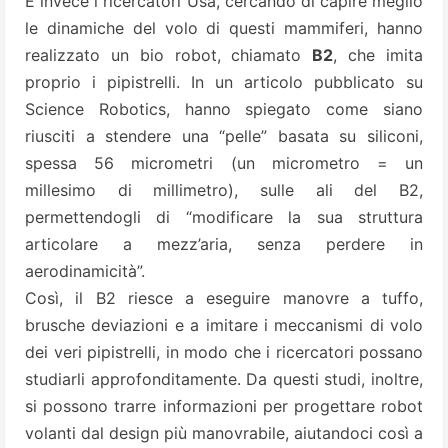
E invece i ricercatori Usa, cercando di capire meglio
le dinamiche del volo di questi mammiferi, hanno
realizzato un bio robot, chiamato
B2
, che imita
proprio i pipistrelli. In un articolo pubblicato su
Science Robotics, hanno spiegato come siano
riusciti a stendere una “pelle” basata su siliconi,
spessa 56 micrometri (un micrometro = un
millesimo di millimetro), sulle ali del B2,
permettendogli di “modificare la sua struttura
articolare a mezz’aria, senza perdere in
aerodinamicità”.
Così, il B2 riesce a eseguire manovre a tuffo,
brusche deviazioni e a imitare i meccanismi di volo
dei veri pipistrelli, in modo che i ricercatori possano
studiarli approfonditamente. Da questi studi, inoltre,
si possono trarre informazioni per progettare robot
volanti dal design più manovrabile, aiutandoci così a