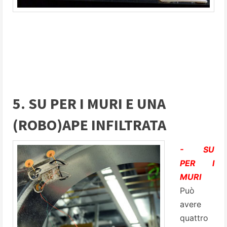
5. SU PER I MURI E UNA
(ROBO)APE INFILTRATA
- SU
PER I
MURI
Può
avere
quattro