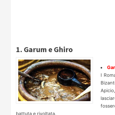
1. Garum e Ghiro
Ga
I Roma
Bizanti
Apicio
lascia
fosser
battuta e rivoltata.