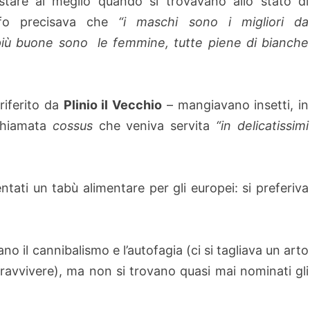
tare al meglio quando si trovavano allo stato di
osofo precisava che
“i maschi sono i migliori da
iù buone sono le femmine, tutte piene di bianche
riferito da
Plinio il Vecchio
– mangiavano insetti, in
 chiamata
cossus
che veniva servita
“in delicatissimi
ntati un tabù alimentare per gli europei: si preferiva
no il cannibalismo e l’autofagia (ci si tagliava un arto
opravvivere), ma non si trovano quasi mai nominati gli