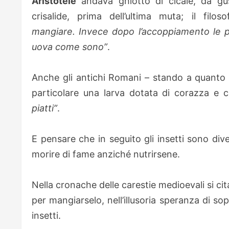
Aristotele
andava ghiotto di cicale, da gus
crisalide, prima dell’ultima muta; il fil
mangiare. Invece dopo l’accoppiamento le p
uova come sono”
.
Anche gli antichi Romani – stando a quanto 
particolare una larva dotata di corazza e
piatti”
.
E pensare che in seguito gli insetti sono dive
morire di fame anziché nutrirsene.
Nella cronache delle carestie medioevali si cita
per mangiarselo, nell’illusoria speranza di s
insetti.