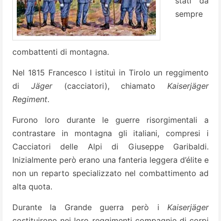
stati da
sempre
combattenti di montagna.
Nel 1815 Francesco I istituì in Tirolo un reggimento
di
Jäger
(cacciatori), chiamato
Kaiserjäger
Regiment
.
Furono loro durante le guerre risorgimentali a
contrastare in montagna gli italiani, compresi i
Cacciatori delle Alpi di Giuseppe Garibaldi.
Inizialmente però erano una fanteria leggera d’élite e
non un reparto specializzato nel combattimento ad
alta quota.
Durante la Grande guerra però i
Kaiserjäger
costituirono nei loro reggimenti compagnie di corpi