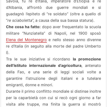
Savoia, fu re d’Italia, imperatore d’Etiopia e re
d’Albania, affrontò due guerre mondiali e si
guadagnò l’epiteto di “re soldato” (oltre a quello di
“
re sciaboletta
”, a causa della sua bassa statura).
Che cosa ha fatto:
dopo aver frequentato la scuola
militare “Nunziatella” di Napoli, nel 1900 sposò
Elena del Montenegro
e nello stesso anno divenne
re d’Italia (in seguito alla morte del padre Umberto
I).
Tra le sue iniziative si ricordano
la promozione
dell’Istituto internazionale d’agricoltura
, antenato
della Fao, e una serie di leggi sociali volte a
garantire l’istruzione degli italiani e a tutelare
emigranti, donne e minori.
Durante il primo conflitto mondiale si distinse inoltre
per la caparbietà con cui si recò ogni giorno a far
visita alle truppe, ma finita la guerra si mostrò