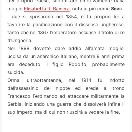
del proprio Paese, supportato emotivamente dalla
moglie
Elisabetta di Baviera
, nota ai più come
Sissi
.
I due si sposarono nel 1854, e fu proprio lei a
favorire la pacificazione con il dissenso ungherese,
tanto che nel 1867 l’imperatore assunse il titolo di re
d’Ungheria.
Nel 1898 dovette dare addio all’amata moglie,
uccisa da un anarchico italiano, mentre 9 anni prima
era deceduto il figlio Rodolfo, probabilmente
suicida.
Ormai ultraottantenne, nel 1914 fu indotto
dall’assassinio del nipote ed erede al trono
Francesco Ferdinando ad attaccare militarmente la
Serbia, iniziando una guerra che dissolverà infine il
suo impero, ma di cui non riuscirà a vedere la fine.