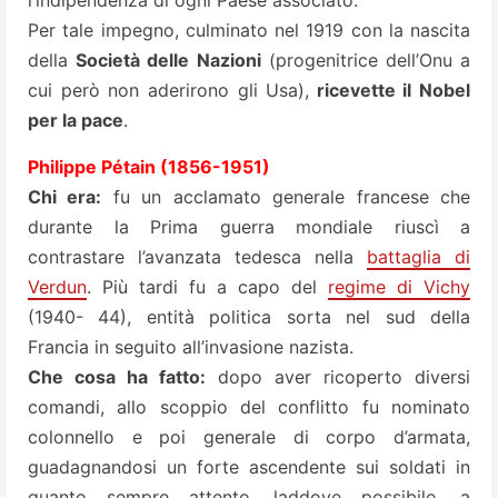
l’indipendenza di ogni Paese associato.
Per tale impegno, culminato nel 1919 con la nascita
della
Società delle Nazioni
(progenitrice dell’Onu a
cui però non aderirono gli Usa),
ricevette il Nobel
per la pace
.
Philippe Pétain (1856-1951)
Chi era:
fu un acclamato generale francese che
durante la Prima guerra mondiale riuscì a
contrastare l’avanzata tedesca nella
battaglia di
Verdun
. Più tardi fu a capo del
regime di Vichy
(1940- 44), entità politica sorta nel sud della
Francia in seguito all’invasione nazista.
Che cosa ha fatto:
dopo aver ricoperto diversi
comandi, allo scoppio del conflitto fu nominato
colonnello e poi generale di corpo d’armata,
guadagnandosi un forte ascendente sui soldati in
quanto sempre attento, laddove possibile, a