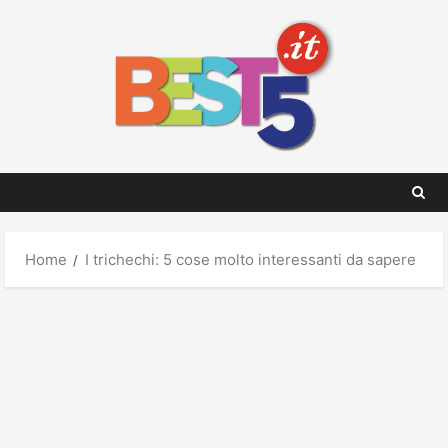
Skip
to
content
Home
I trichechi: 5 cose molto interessanti da sapere