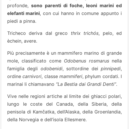
profonde,
sono parenti di foche, leoni marini ed
elefanti marini
, con cui hanno in comune appunto i
piedi a pinna.
Tricheco deriva dal greco
thrix trichós
, pelo, ed
èchein, avere.
Più precisamente è un mammifero marino di grande
mole, classificato come
Odobenus rosmarus
nella
famiglia degli
odobenidi
, sottordine dei
pinnipedi
,
ordine
carnivori
, classe
mammiferi
, phylum cordati. I
marinai li chiamavano
“La Bestia dai Grandi Denti”
.
Vive nelle regioni artiche al limite dei ghiacci polari,
lungo le coste del Canada, della Siberia, della
penisola di Kamčatka, dell’Alaska, della Groenlandia,
della Norvegia e dell’isola Ellesmere.